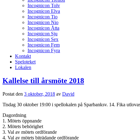
Incognicon Tolv
Incognicon Elva
Incognicon Tio
Incognicon Nio
Incognicon Åtta
Incognicon Sju
Incognicon Sex
Incognicon Fem
Incognicon Fyra
Kontakt
Speloteket
Lokalen
Kallelse till årsmöte 2018
Postat den
3 oktober, 2018
av
David
Tisdag 30 oktober 19:00 i spellokalen på Sparbanksv. 14. Fika utlova
Dagordning
1. Mötets öppnande
2. Mötets behörighet
3. Val av mötets ordförande
4. Val av mötets biträdande ordförande