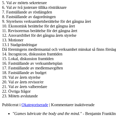
5. Val av mötets sekreterare
6. Val av två justerare tillika rösträknare
7. Fastställande av röstlängden
8. Fastställande av dagordningen
9. Styrelsens verksamhetsberättelse för det gångna året
10. Ekonomisk berättelse för det gångna året
11. Revisorernas berättelse för det gångna året
12. Ansvarsfrihet för det gångna årets styrelse
13. Motioner
13.1 Stadgeändringar
Då föreningens medlemsantal och verksamhet minskat så finns förslag o
14. Incognicon, diskussion framtiden
15. Lokal, diskussion framtiden
16. Fastställande av verksamhetsplan
17. Fastställande av medlemsavgiften
18. Fastställande av budget
19. Val av årets styrelse
20. Val av årets revisor/er
21. Val av årets valberedare
22. Övriga frågor
23. Mötets avslutande
för
Publicerat i
Okategoriserade
|
Kommentarer inaktiverade
Kallelse
"Games lubricate the body and the mind."
- Benjamin Franklin
till